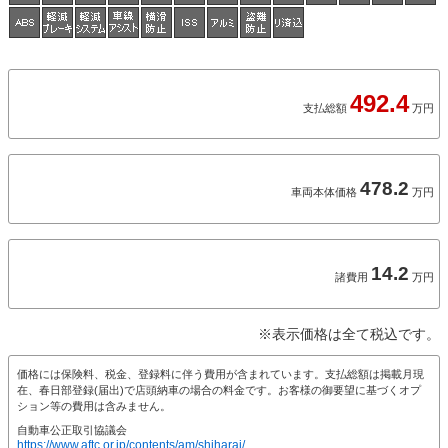
492.4
支払総額
万円
478.2
車両本体価格
万円
14.2
諸費用
万円
※表示価格は全て税込です。
価格には保険料、税金、登録料に伴う費用が含まれています。支払総額は掲載月現
在、春日部登録(届出)で店頭納車の場合の料金です。お客様の御要望に基づくオプ
ション等の費用は含みません。
自動車公正取引協議会
https://www.aftc.or.jp/contents/am/shiharai/