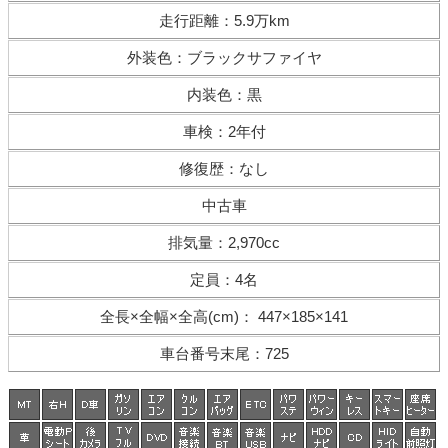
走行距離
：
5.9万km
外装色
：
ブラックサファイヤ
内装色
：
黒
車検
：
2年付
修復歴
：
なし
中古車
排気量
：
2,970cc
定員
：
4名
全長×全幅×
全高(cm)
：
447×185×141
車台番号末尾
：
725