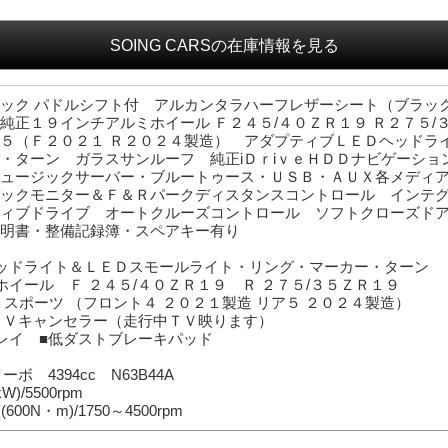
SOING CARS
の在庫情報を見る
ック パドルシフト付 アルカンタラハーフレザーシート（ブラック
純正１９インチアルミホイール Ｆ２４５/４０ＺＲ１９ Ｒ２７５/
５（Ｆ２０２１ Ｒ２０２４製造） アダプティブＬＥＤヘッドラ
・ターン ガラスサンルーフ 純正iＤｒiｖｅＨＤＤナビゲーショ
ュージックサーバー・ブルートゥース・ＵＳＢ・ＡＵＸ各メディ
ックモニター＆Ｆ＆Ｒパークディスタンスコントロール インテ
ィブドライブ オートクルーズコントロール ソフトクローズド
明書・整備記録簿・スペアキー有り
ッドライト＆ＬＥＤスモールライト・リング・マーカー・ターン
ホイール Ｆ ２４５/４０ＺＲ１９ Ｒ ２７５/３５ＺＲ１９
スポーツ （フロント４ ２０２１製造 リア５ ２０２４製造）
ＴＶキャンセラー（走行中ＴＶ映ります）
レイ ■低ダストブレーキパッド
ターボ
4394cc N63B44A
kW)/5500rpm
(600N・m)/1750～4500rpm