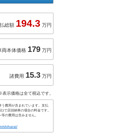
194.3
払総額
万円
179
車両本体価格
万円
15.3
諸費用
万円
※表示価格は全て税込です。
伴う費用が含まれています。支払
出)で店頭納車の場合の料金です。
ン等の費用は含みません。
m/shiharai/