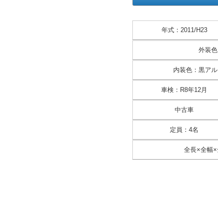
年式
：
2011/H23
外装色
内装色
：
黒アル
車検
：
R8年12月
中古車
定員
：
4名
全長×全幅×