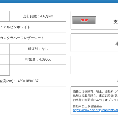
走行距離
：
4.6万km
支
：
アルピンホワイト
カンタラハーフレザーシート
修復歴
：
なし
排気量
：
4,390cc
全高(cm)
：
489×189×137
価格には保険料、税金、登録料に
総額は掲載月現在、東京都登録(届
お客様の御要望に基づくオプショ
自動車公正取引協議会
https://www.aftc.or.jp/contents/a