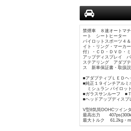
禁煙車 ８速オートマチ
ート シートヒーター 
パイロットスポーツ４＆
イト・リング・マーカー
付）・ＣＤ・ＤＶＤ・ミ
アップディスプレイ バ
ステアリング アダプテ
ス 新車保証書・取扱説
■アダプティブＬＥＤヘ
■純正１９インチアルミ
ミシュラン パイロット
■ガラスサンルーフ ■
■ヘッドアップディスプ
V型8気筒DOHCツイン
最高出力
407ps(300
最大トルク
61.2kg・m