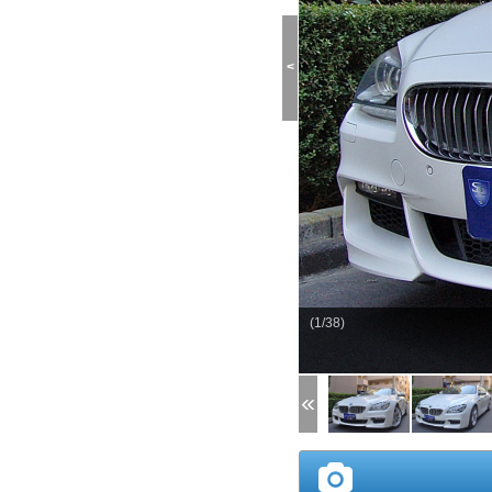
<
(1/38)