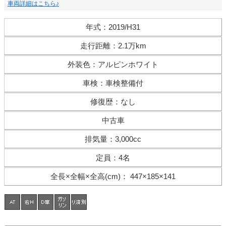
車両詳細はこちら♪
年式
：
2019/H31
走行距離
：
2.1万km
外装色
：
アルピンホワイト
車検
：
車検整備付
修復歴
：
なし
中古車
排気量
：
3,000cc
定員
：
4名
全長×全幅×
全高(cm)
：
447×185×141