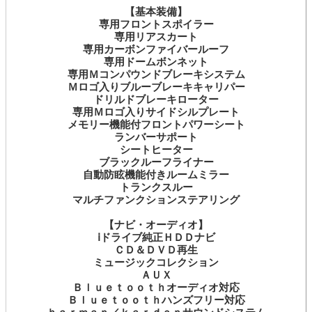
【基本装備】
専用フロントスポイラー
専用リアスカート
専用カーボンファイバールーフ
専用ドームボンネット
専用Ｍコンパウンドブレーキシステム
Ｍロゴ入りブルーブレーキキャリパー
ドリルドブレーキローター
専用Ｍロゴ入りサイドシルプレート
メモリー機能付フロントパワーシート
ランバーサポート
シートヒーター
ブラックルーフライナー
自動防眩機能付きルームミラー
トランクスルー
マルチファンクションステアリング
【ナビ・オーディオ】
ⅰドライブ純正ＨＤＤナビ
ＣＤ＆ＤＶＤ再生
ミュージックコレクション
ＡＵＸ
Ｂｌｕｅｔｏｏｔｈオーディオ対応
Ｂｌｕｅｔｏｏｔｈハンズフリー対応