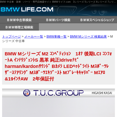
BMW 中古車・新車・パーツ・専門店検索サイト BMWライフ.com 3シリーズ 5シリーズ 6シリーズ 7シリーズ M3 M5 X3 X5 など
トップページ
>
メーカー一覧
>
BMW車種一覧
>
BMW Mシリーズ 検索結果
> M
シリーズ 中古車
BMW Mシリーズ M2 ｺﾝﾍﾟﾃｨｼｮﾝ 1ｵﾅ 後期LCI ｺﾝﾌｫ
ｰﾄA ｲﾝﾃﾘｼﾞｪﾝﾄS 黒革 純正Idriveﾅﾋﾞ
harman/kardonｻｳﾝﾄﾞ Bｶﾒﾗ LEDﾍｯﾄﾞﾗｲﾄ Mｽﾎﾟｰﾂﾚ
ｻﾞｰｽﾃｱﾘﾝｸﾞ Mｽﾎﾟｰﾂｴｷｿﾞｰｽﾄ Mﾌﾞﾚｰｷｷｬﾘﾊﾟｰ Mｴｱﾛ
&19ｲﾝﾁAW 2年保証付