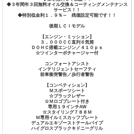
◆３年間年３回無料オイル交換＆コーティングメンテナンス
サービス！！
◆特別低金利１．９％～ 残価設定可能です！！
後期ＬＣＩモデル
【エンジン・ミッション】
３，０００ＣＣ直列６気筒
ＤＯＨＣ搭載エンジン／４１０ｐｓ
☆ツインターボチャージャー付
コンフォートアシスト
インテリジェントセーフティ
前車衝突警告／歩行者警告
【コンペティション】
Ｍスポーツシート
☆ブラックレザー
☆Ｍロゴプレート付き
専用１９インチAW
☆スタイリング７８８Ｍ
Ｍ専用イルミスカッフプレート
デュアルエキゾーストテールパイプ
ハイグロスブラックキドニーグリル