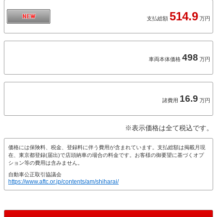
514.9
支払総額
万円
498
車両本体価格
万円
16.9
諸費用
万円
※表示価格は全て税込です。
価格には保険料、税金、登録料に伴う費用が含まれています。支払総額は掲載月現
在、東京都登録(届出)で店頭納車の場合の料金です。お客様の御要望に基づくオプ
ション等の費用は含みません。
自動車公正取引協議会
https://www.aftc.or.jp/contents/am/shiharai/