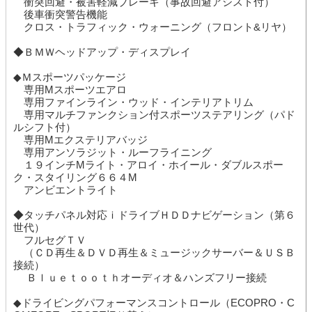
衝突回避・被害軽減ブレーキ（事故回避アシスト付）
後車衝突警告機能
クロス・トラフィック・ウォーニング（フロント&リヤ）
◆ＢＭＷヘッドアップ・ディスプレイ
◆Ｍスポーツパッケージ
専用Mスポーツエアロ
専用ファインライン・ウッド・インテリアトリム
専用マルチファンクション付スポーツステアリング（パド
ルシフト付）
専用Mエクステリアバッジ
専用アンソラジット・ルーフライニング
１９インチMライト・アロイ・ホイール・ダブルスポー
ク・スタイリング６６４M
アンビエントライト
◆タッチパネル対応ｉドライブＨＤＤナビゲーション（第６
世代）
フルセグＴＶ
（ＣＤ再生＆ＤＶＤ再生＆ミュージックサーバー＆ＵＳＢ
接続）
Ｂｌｕｅｔｏｏｔｈオーディオ＆ハンズフリー接続
◆ドライビングパフォーマンスコントロール（ECOPRO・C