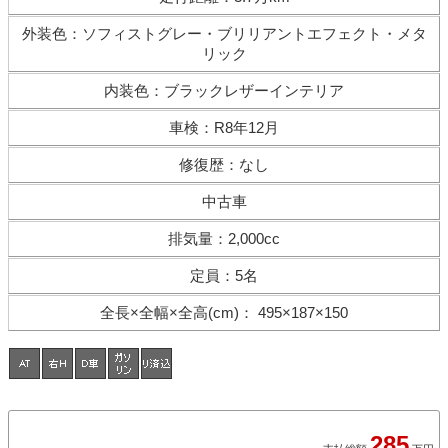
外装色
：
ソフィストグレー・ブリリアントエフェクト・メタ
リック
内装色
：
ブラックレザーインテリア
車検
：
R8年12月
修復歴
：
なし
中古車
排気量
：
2,000cc
定員
：
5名
全長×全幅×
全高(cm)
：
495×187×150
285