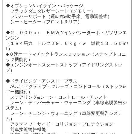
◆オプション/ハイライン・パッケージ
ブラックダコダレザーシート（メモリー）
ランバーサポート（運転席&助手席、電動調整式）
シートヒーター（フロント＆リア）
◆２，０００ｃｃ ＢＭＷツインパワーターボ・ガソリンエ
ンジン
（１８４馬力 トルク２９．６ｋｇ・ｗ 燃費１３．５ｋｍ/
L）
◆８速オートマチックトランスミッション（ステップトロニ
ック機能付）
◆エンジンオートスタートストップ（アイドリングストッ
プ）
◆ドライビング・アシスト・プラス
ACC／アクティブ・クルーズ・コントロール（ストップ&
ゴー機能付）
ステアリング&レーン・コントロール・アシスト
レーン・ディパーチャー・ウォーニング（車線逸脱警告シ
ステム）
レーン・チェンジ・ウォーニング（車線変更警告システ
ム）
アクティブ・サイド・コリジョン・プロテクション
前車接近警告機能