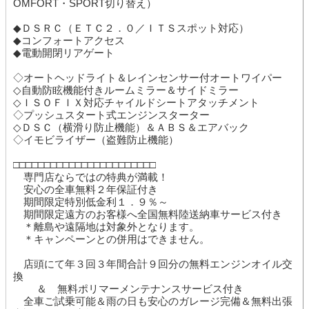
OMFORT・SPORT切り替え）
◆ＤＳＲＣ（ＥＴＣ２．０／ＩＴＳスポット対応）
◆コンフォートアクセス
◆電動開閉リアゲート
◇オートヘッドライト＆レインセンサー付オートワイパー
◇自動防眩機能付きルームミラー＆サイドミラー
◇ＩＳＯＦＩＸ対応チャイルドシートアタッチメント
◇プッシュスタート式エンジンスターター
◇ＤＳＣ（横滑り防止機能）＆ＡＢＳ＆エアバック
◇イモビライザー（盗難防止機能）
□□□□□□□□□□□□□□□□□□□□□□□
専門店ならではの特典が満載！
安心の全車無料２年保証付き
期間限定特別低金利１．９％～
期間限定遠方のお客様へ全国無料陸送納車サービス付き
＊離島や遠隔地は対象外となります。
＊キャンペーンとの併用はできません。
店頭にて年３回３年間合計９回分の無料エンジンオイル交
換
＆ 無料ポリマーメンテナンスサービス付き
全車ご試乗可能＆雨の日も安心のガレージ完備＆無料出張