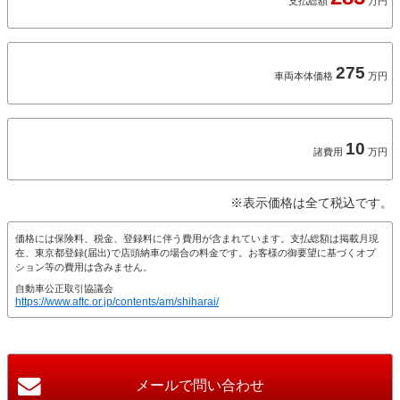
支払総額
万円
275
車両本体価格
万円
10
諸費用
万円
※表示価格は全て税込です。
価格には保険料、税金、登録料に伴う費用が含まれています。支払総額は掲載月現
在、東京都登録(届出)で店頭納車の場合の料金です。お客様の御要望に基づくオプ
ション等の費用は含みません。
自動車公正取引協議会
https://www.aftc.or.jp/contents/am/shiharai/