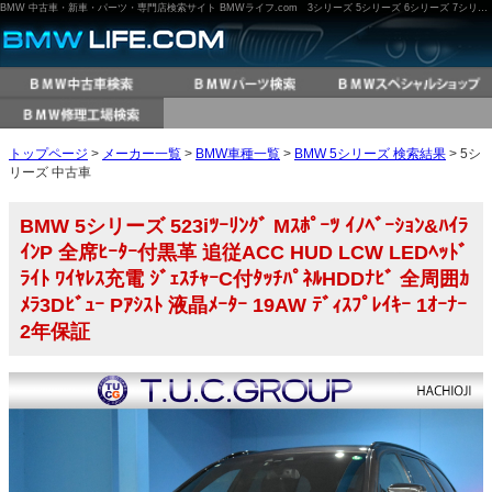
BMW 中古車・新車・パーツ・専門店検索サイト BMWライフ.com 3シリーズ 5シリーズ 6シリーズ 7シリーズ M3 M5 X3 X5 など
トップページ
>
メーカー一覧
>
BMW車種一覧
>
BMW 5シリーズ 検索結果
> 5シ
リーズ 中古車
BMW 5シリーズ 523iﾂｰﾘﾝｸﾞ Mｽﾎﾟｰﾂ ｲﾉﾍﾞｰｼｮﾝ&ﾊｲﾗ
ｲﾝP 全席ﾋｰﾀｰ付黒革 追従ACC HUD LCW LEDﾍｯﾄﾞ
ﾗｲﾄ ﾜｲﾔﾚｽ充電 ｼﾞｪｽﾁｬｰC付ﾀｯﾁﾊﾟﾈﾙHDDﾅﾋﾞ 全周囲ｶ
ﾒﾗ3Dﾋﾞｭｰ Pｱｼｽﾄ 液晶ﾒｰﾀｰ 19AW ﾃﾞｨｽﾌﾟﾚｲｷｰ 1ｵｰﾅｰ
2年保証