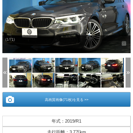
(1/71)
高画質画像(71枚)を見る >>
年式
：
2019/R1
走行距離
：
3.7万km