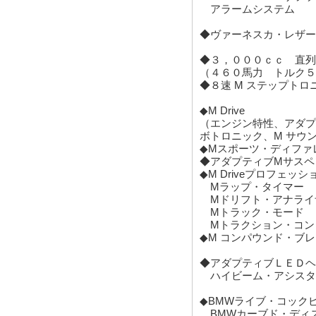
◆３，０００ｃｃ 直列
（４６０馬力 トルク５
◆８速 M ステップトロニ
◆M Drive
（エンジン特性、アダプ
ボトロニック、M サウ
◆Mスポーツ・ディファ
◆アダプティブMサスペ
◆M Driveプロフェッシ
Mラップ・タイマー
Mドリフト・アナライ
Mトラック・モード
Mトラクション・コン
◆M コンパウンド・ブ
◆アダプティブＬＥＤヘ
ハイビーム・アシスタ
◆BMWライブ・コック
BMWカーブド・ディ
12.3インチ マルチ
14.9インチ ワイド
HDDナビゲーション・シ