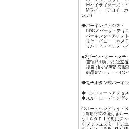
◆パーキングアシスト
PDC／パーク・ディス
パーキング・アシスト
リヤ・ビュー・カメラ
リバース・アシスト／
◆3ゾーン・オートマチ
運転席&助手席 独立温
後席 独立温度調節機
結露&ソーラー・セン
◆電子ボタン式パーキン
◆コンフォートアクセス
◆スルーローディングシ
◇オートヘッドライト＆
◇自動防眩機能付きルー
◇ＩＳＯＦＩＸ対応チャ
◇プッシュスタート式エ
◇ＤＳＣ（横滑り防止機
◇イモビライザー（盗難
□□□□□□□□□□□□□□□□□□