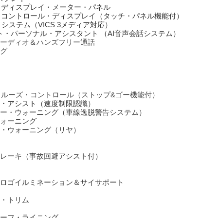
・パーソナル・アシスタント （AI音声会話システム）
ーディオ＆ハンズフリー通話
グ
クルーズ・コントロール（ストップ&ゴー機能付）
・アシスト（速度制限認識）
ー・ウォーニング（車線逸脱警告システム）
ォーニング
・ウォーニング（リヤ）
レーキ（事故回避アシスト付）
ロゴイルミネーション＆サイサポート
・トリム
ーフ・ライニング
ルミネーテッド
ール・ダブルスポーク・スタイリング930M （ブラック）（フロント