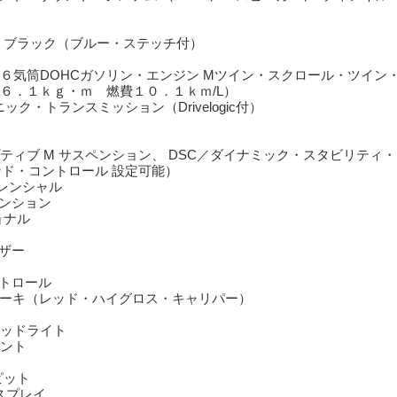
６気筒DOHCガソリン・エンジン Mツイン・スクロール・ツイン
６．１ｋｇ・ｍ 燃費１０．１ｋｍ/L）
ック・トランスミッション（Drivelogic付）
ティブ M サスペンション、 DSC／ダイナミック・スタビリティ・
ンド・コントロール 設定可能）
レンシャル
ンション
ョナル
ザー
トロール
レーキ（レッド・ハイグロス・キャリパー）
ッドライト
ント
ピット
スプレイ
・ディスプレイ・メーター・パネル
・コントロール・ディスプレイ（タッチ・パネル機能付）
ステム（VICS 3メディア対応）