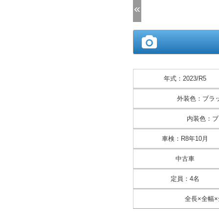
年式
：
2023/R5
外装色
：
ブラ
内装色
：
ブ
車検
：
R8年10月
中古車
定員
：
4名
全長×全幅×