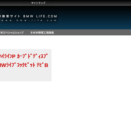
ﾝP ｶｰﾌﾞﾄﾞﾃﾞｨｽﾌﾟ
Wﾗｲﾌﾞｺｯｸﾋﾟｯﾄ ﾅﾋﾞB