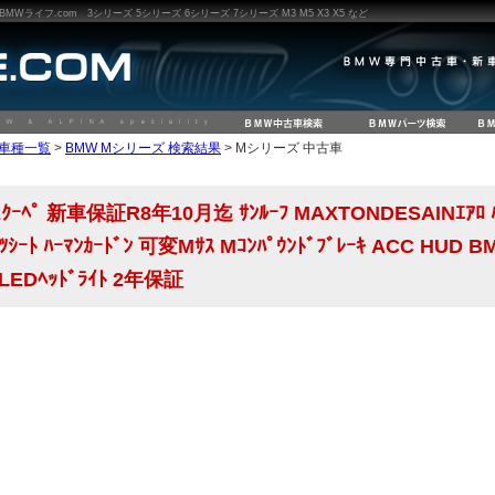
ライフ.com 3シリーズ 5シリーズ 6シリーズ 7シリーズ M3 M5 X3 X5 など
W車種一覧
>
BMW Mシリーズ 検索結果
> Mシリーズ 中古車
ﾍﾟ 新車保証R8年10月迄 ｻﾝﾙｰﾌ MAXTONDESAINｴｱﾛ ﾊｲﾗｲ
ｼｰﾄ ﾊｰﾏﾝｶｰﾄﾞﾝ 可変Mｻｽ Mｺﾝﾊﾟｳﾝﾄﾞﾌﾞﾚｰｷ ACC HUD BM
y LEDﾍｯﾄﾞﾗｲﾄ 2年保証