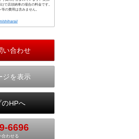
m/shiharai/
9-6696
い合わせる