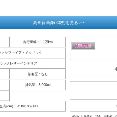
高画質画像(80枚)を見る >>
走行距離
：
1.1万km
ックサファイア・メタリック
ラックレザーインテリア
修復歴
：
なし
排気量
：
3,000cc
全高(cm)
：
458×188×141
価格には保険料、税金、登録料に
総額は掲載月現在、東京都登録(届
お客様の御要望に基づくオプショ
自動車公正取引協議会