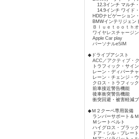
BMWインテリジェント
Ｂｌｕｅｔｏｏｔｈオ
ワイヤレスチャージン
Apple Car play
パーソナルeSIM
◆ドライブアシスト
ACC／アクティブ・
トラフィック・サイン
レーン・ディパーチャ
レーン・チェンジ・ウ
クロス・トラフィック
前車接近警告機能
後車衝突警告機能
衝突回避・被害軽減ブ
◆Ｍ２クーペ専用装備
ランバーサポート＆Ｍ
Ｍシートベルト
ハイグロス・ブラック
ドア・シル・プレート
Ｍアンソラジット・ル
Ｍハイライターズ・イ
Mライト・アロイ・ホイ
ンチ）