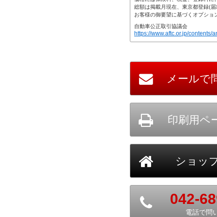
https://www.aftc.or.jp/contents/a
042-68
電話で問
T.U.C.GROUP BMW専門 八王子店
の在庫情報を見る