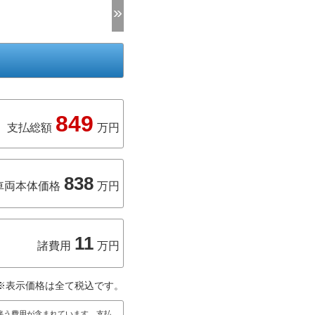
849
支払総額
万円
838
車両本体価格
万円
11
諸費用
万円
※表示価格は全て税込です。
伴う費用が含まれています。支払
出)で店頭納車の場合の料金です。
ン等の費用は含みません。