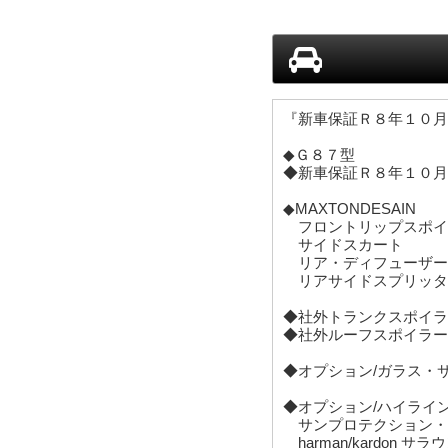
『新車保証Ｒ８年１０月
◆Ｇ８７型
◆新車保証Ｒ８年１０月
◆MAXTONDESAIN
フロントリップスポイ
サイドスカート
リア・ディフューザー
リアサイドスプリッタ
◆社外トランクスポイラ
◆社外ルーフスポイラー
◆オプション/ガラス・
◆オプション/ハイライ
サンプロテクション・
harman/kardon
アラームシステム
◆ヴァーネスカ・レザー