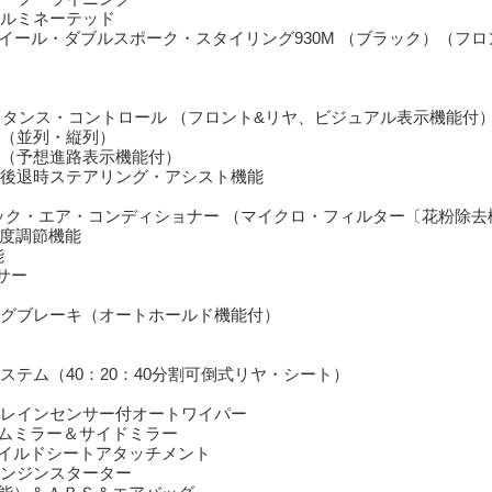
タンス・コントロール （フロント&リヤ、ビジュアル表示機能付
（並列・縦列）
（予想進路表示機能付）
後退時ステアリング・アシスト機能
ック・エア・コンディショナー （マイクロ・フィルター〔花粉除去
度調節機能
能
サー
グブレーキ（オートホールド機能付）
ステム（40：20：40分割可倒式リヤ・シート）
レインセンサー付オートワイパー
ムミラー＆サイドミラー
イルドシートアタッチメント
ンジンスターター
能）＆ＡＢＳ＆エアバッグ
防止機能）
□□□□□