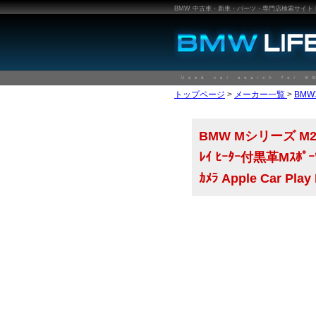
BMW 中古車・新車・パーツ・専門店検索サイト BMW
トップページ
>
メーカー一覧
>
BM
BMW Mシリーズ M2ｸｰ
ﾚｲ ﾋｰﾀｰ付黒革Mｽﾎﾟｰﾂ
ｶﾒﾗ Apple Car Pla