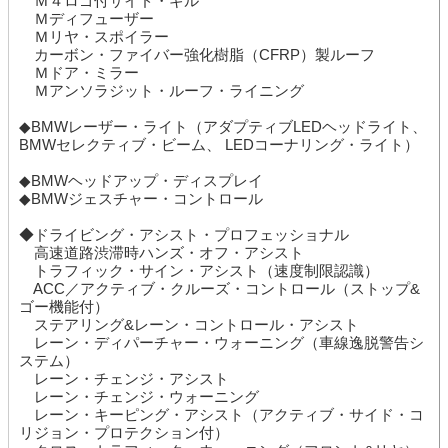
Ｍ４ロゴ付サイド・ギル
Ｍディフューザー
Ｍリヤ・スポイラー
カーボン・ファイバー強化樹脂（CFRP）製ルーフ
Ｍドア・ミラー
Ｍアンソラジット・ルーフ・ライニング
◆BMWレーザー・ライト（アダプティブLEDヘッドライト、
BMWセレクティブ・ビーム、 LEDコーナリング・ライト）
◆BMWヘッドアップ・ディスプレイ
◆BMWジェスチャー・コントロール
◆ドライビング・アシスト・プロフェッショナル
高速道路渋滞時ハンズ・オフ・アシスト
トラフィック・サイン・アシスト（速度制限認識）
ACC／アクティブ・クルーズ・コントロール（ストップ&
ゴー機能付）
ステアリング&レーン・コントロール・アシスト
レーン・ディパーチャー・ウォーニング（車線逸脱警告シ
ステム）
レーン・チェンジ・アシスト
レーン・チェンジ・ウォーニング
レーン・キーピング・アシスト（アクティブ・サイド・コ
リジョン・プロテクション付）