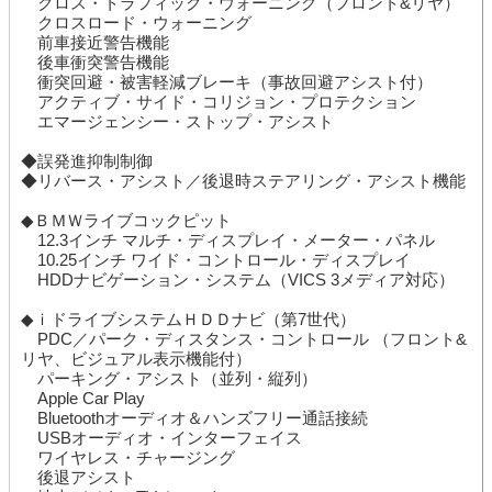
クロス・トラフィック・ウォーニング（フロント&リヤ）
クロスロード・ウォーニング
前車接近警告機能
後車衝突警告機能
衝突回避・被害軽減ブレーキ（事故回避アシスト付）
アクティブ・サイド・コリジョン・プロテクション
エマージェンシー・ストップ・アシスト
◆誤発進抑制制御
◆リバース・アシスト／後退時ステアリング・アシスト機能
◆ＢＭＷライブコックピット
12.3インチ マルチ・ディスプレイ・メーター・パネル
10.25インチ ワイド・コントロール・ディスプレイ
HDDナビゲーション・システム（VICS 3メディア対応）
◆ｉドライブシステムＨＤＤナビ（第7世代）
PDC／パーク・ディスタンス・コントロール （フロント&
リヤ、ビジュアル表示機能付）
パーキング・アシスト（並列・縦列）
Apple Car Play
Bluetoothオーディオ＆ハンズフリー通話接続
USBオーディオ・インターフェイス
ワイヤレス・チャージング
後退アシスト