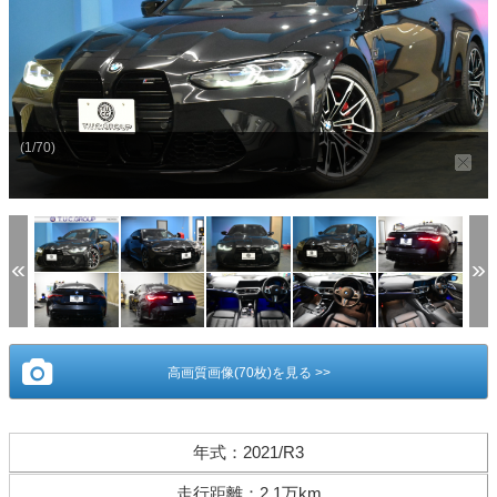
(1/70)
高画質画像(70枚)を見る >>
年式
：
2021/R3
走行距離
：
2.1万km