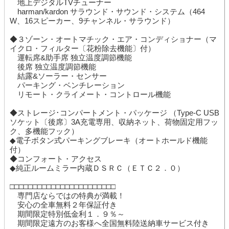
地上デジタルTVチューナー
harman/kardon サラウンド・サウンド・システム（464
W、16スピーカー、9チャンネル・サラウンド）
◆３ゾーン・オートマチック・エア・コンディショナー（マ
イクロ・フィルター〔花粉除去機能〕付）
運転席&助手席 独立温度調節機能
後席 独立温度調節機能
結露&ソーラー・センサー
パーキング・ベンチレーション
リモート・クライメート・コントロール機能
◆ストレージ･コンパートメント・パッケージ （Type-C USB
ソケット〔後席〕3A充電専用、収納ネット、荷物固定用フッ
ク、多機能フック）
◆電子ボタン式パーキングブレーキ（オートホールド機能
付）
◆コンフォート・アクセス
◆純正ルームミラー内蔵ＤＳＲＣ（ＥＴＣ２．０）
□□□□□□□□□□□□□□□□□□□□□□□
専門店ならではの特典が満載！
安心の全車無料２年保証付き
期間限定特別低金利１．９％～
期間限定遠方のお客様へ全国無料陸送納車サービス付き