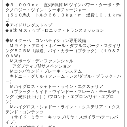
◆３，０００ｃｃ 直列6気筒 M ツインパワー・ターボ・テ
クノロジー：ツイン・ターボチャージャー
（５１０馬力 トルク６６．３ｋｇ・ｍ 燃費１０．１ｋｍ/
L）
◆アイドリングストップ
◆８速 M ステップトロニック・トランスミッション
◆Ｍ４クーペ コンペティション専用装備
M ライト・アロイ・ホイール・ダブルスポーク・スタイリ
ング８２５Ｍ〔鍛造〕バイ・カラー（ブラック）（１９＆２
０ＡＷ）
Ｍスポーツ・ディファレンシャル
アダプティブMサスペンション
Ｍコンパウンド・ブレーキ・システム
キドニー・グリル（フレーム・レス/ダブル・ブラック・バ
ー）
Ｍハイグロス・シャドー・ライン・エクステリア
（ブラック・サイド・ウインドー・フレーム・モールディ
ング（光沢仕上げ））/フロント・エプロン/リヤ・エプロ
ン）
Ｍハイグロス・シャドー・ライン・エクステリア・エクス
テンド・コンテンツ
（サイド・ミラー・キャップ/リヤ・スポイラー/テールパ
イプ）