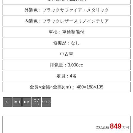
外装色
：
ブラックサファイア・メタリック
内装色
：
ブラックレザーメリノインテリア
車検
：
車検整備付
修復歴
：
なし
中古車
排気量
：
3,000cc
定員
：
4名
全長×全幅×
全高(cm)
：
480×188×139
849
支払総額
万円