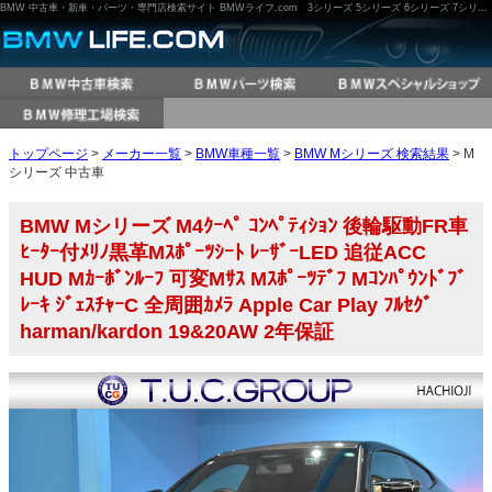
BMW 中古車・新車・パーツ・専門店検索サイト BMWライフ.com 3シリーズ 5シリーズ 6シリーズ 7シリーズ M3 M5 X3 X5 など
トップページ
>
メーカー一覧
>
BMW車種一覧
>
BMW Mシリーズ 検索結果
> M
シリーズ 中古車
BMW Mシリーズ M4ｸｰﾍﾟ ｺﾝﾍﾟﾃｨｼｮﾝ 後輪駆動FR車
ﾋｰﾀｰ付ﾒﾘﾉ黒革Mｽﾎﾟｰﾂｼｰﾄ ﾚｰｻﾞｰLED 追従ACC
HUD Mｶｰﾎﾞﾝﾙｰﾌ 可変Mｻｽ Mｽﾎﾟｰﾂﾃﾞﾌ Mｺﾝﾊﾟｳﾝﾄﾞﾌﾞ
ﾚｰｷ ｼﾞｪｽﾁｬｰC 全周囲ｶﾒﾗ Apple Car Play ﾌﾙｾｸﾞ
harman/kardon 19&20AW 2年保証