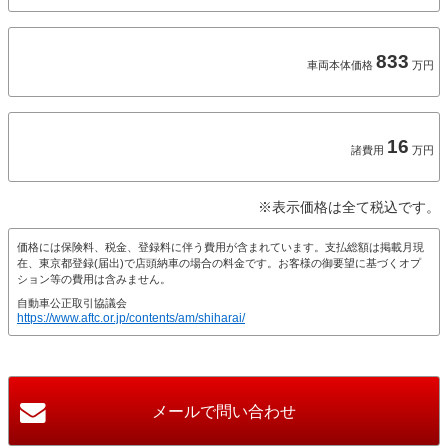
833
車両本体価格
万円
16
諸費用
万円
※表示価格は全て税込です。
価格には保険料、税金、登録料に伴う費用が含まれています。支払総額は掲載月現
在、東京都登録(届出)で店頭納車の場合の料金です。お客様の御要望に基づくオプ
ション等の費用は含みません。
自動車公正取引協議会
https://www.aftc.or.jp/contents/am/shiharai/