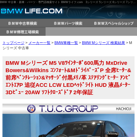
BMW 中古車・新車・パーツ・専門店検索サイト BMWライフ.com 3シリーズ 5シリーズ 6シリーズ 7シリーズ M3 M5 X3 X5 など
トップページ
>
メーカー一覧
>
BMW車種一覧
>
BMW Mシリーズ 検索結果
> M
シリーズ 中古車
BMW Mシリーズ M5 V8ﾂｲﾝﾀｰﾎﾞ600馬力 MxDrive
Bowers&Wilkins ｺﾝﾌｫｰﾄ&MﾄﾞﾗｲﾊﾞｰｽﾞP 全席ﾋｰﾀｰ&
前席ﾍﾞﾝﾁﾚｰｼｮﾝ&ﾏｯｻｰｼﾞ付黒ﾒﾘﾉ革 ｽﾃｱﾘﾝｸﾞﾋｰﾀｰ ｱﾝﾋﾞ
ｴﾝﾄｴｱP 追従ACC LCW LEDﾍｯﾄﾞﾗｲﾄ HUD 液晶ﾒｰﾀｰ
3Dﾋﾞｭｰ 20AW ｿﾌﾄｸﾛｰｽﾞﾄﾞｱ 2年保証