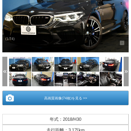
(1/74)
高画質画像(74枚)を見る >>
年式
：
2018/H30
走行距離
：
3.1万km