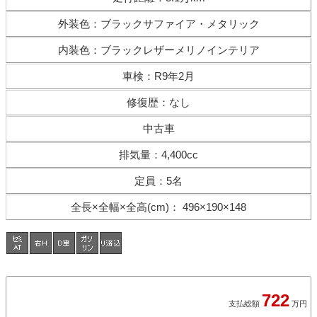
外装色
：
ブラックサファイア・メタリック
内装色
：
ブラックレザーメリノインテリア
車検
：
R9年2月
修復歴
：
なし
中古車
排気量
：
4,400cc
定員
：
5名
全長×全幅×
全高(cm)
：
496×190×148
722
支払総額
万円