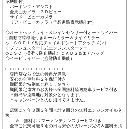
示機能付）
パーキング・アシスト
全周囲カメラ＋３Ｄビュー
サイド・ビューカメラ
リア・ビューカメラ（予想進路表示機能付）
◇オートヘッドライト＆レインセンサー付オートワイパー
◇自動防眩機能付きルームミラー＆サイドミラー
◇ＩＳＯＦＩＸ対応チャイルドシートアタッチメント
◇プッシュスタート式エンジンスターター
◇ＤＳＣ（横滑り防止機能）＆ＡＢＳ＆エアバッグ
◇イモビライザー（盗難防止機能）
□□□□□□□□□□□□□□□□□□□□□□□
専門店ならではの特典が満載！
安心の全車無料２年保証付き
期間限定特別低金利１．９％～
期間限定遠方のお客様へ全国無料陸送納車サービス付き
＊離島や遠隔地は対象外となります。
＊キャンペーンとの併用はできません。
店頭にて年３回３年間合計９回分の無料エンジンオイル交
換
＆ 無料ポリマーメンテナンスサービス付き
全車ご試乗可能＆雨の日も安心のガレージ完備＆無料出張