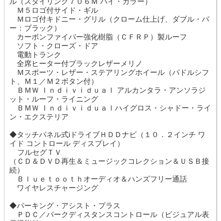
ル（スタイリング７０６Ｍ バイ・カラー）
Ｍ５ロゴ付サイド・ギル
Ｍロゴ付キドニー・グリル（クローム仕上げ、ダブル・バ
ー：ブラック）
カーボンファイバー強化樹脂（ＣＦＲＰ）製ルーフ
ソフト・クローズ・ドア
電動トランク
全席ヒーター付ブラックレザーメリノ
Ｍスポーツ・レザー・ステアリングホイール（パドルシフ
ト、Ｍ１／Ｍ２ボタン付）
ＢＭＷ Ｉｎｄｉｖｉｄｕａｌ アルカンタラ・アンソラジ
ット・ルーフ・ライニング
ＢＭＷ Ｉｎｄｉｖｉｄｕａｌハイグロス・シャドー・ライ
ン・エクステリア
◆タッチパネル式iドライブＨＤＤナビ（１０．２インチ ワ
イド コントロール ディスプレイ）
フルセグＴＶ
（ＣＤ＆ＤＶＤ再生＆ミュージックコレクション＆ＵＳＢ接
続）
Ｂｌｕｅｔｏｏｔｈオーディオ＆ハンズフリー通話
ワイヤレスチャージング
◆パーキング・アシスト・プラス
ＰＤＣ／パークディスタンスコントロール（ビジュアル表