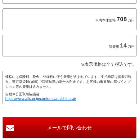
708
車両本体価格
万円
14
諸費用
万円
※表示価格は全て税込です。
価格には保険料、税金、登録料に伴う費用が含まれています。支払総額は掲載月現
在、東京都登録(届出)で店頭納車の場合の料金です。お客様の御要望に基づくオプ
ション等の費用は含みません。
自動車公正取引協議会
https://www.aftc.or.jp/contents/am/shiharai/