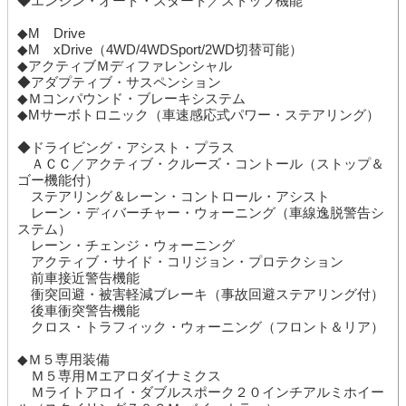
◆エンジン・オート・スタート／ストップ機能
◆M Drive
◆M xDrive（4WD/4WDSport/2WD切替可能）
◆アクティブＭディファレンシャル
◆アダプティブ・サスペンション
◆Ｍコンパウンド・ブレーキシステム
◆Mサーボトロニック（車速感応式パワー・ステアリング）
◆ドライビング・アシスト・プラス
ＡＣＣ／アクティブ・クルーズ・コントール（ストップ＆
ゴー機能付）
ステアリング＆レーン・コントロール・アシスト
レーン・ディバーチャー・ウォーニング（車線逸脱警告シ
ステム）
レーン・チェンジ・ウォーニング
アクティブ・サイド・コリジョン・プロテクション
前車接近警告機能
衝突回避・被害軽減ブレーキ（事故回避ステアリング付）
後車衝突警告機能
クロス・トラフィック・ウォーニング（フロント＆リア）
◆Ｍ５専用装備
Ｍ５専用Ｍエアロダイナミクス
Ｍライトアロイ・ダブルスポーク２０インチアルミホイー