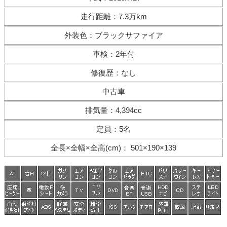
走行距離
：
7.3万km
外装色
：
ブラックサファイア
車検
：
2年付
修復歴
：
なし
中古車
排気量
：
4,394cc
定員
：
5名
全長×全幅×
全高(cm)
：
501×190×139