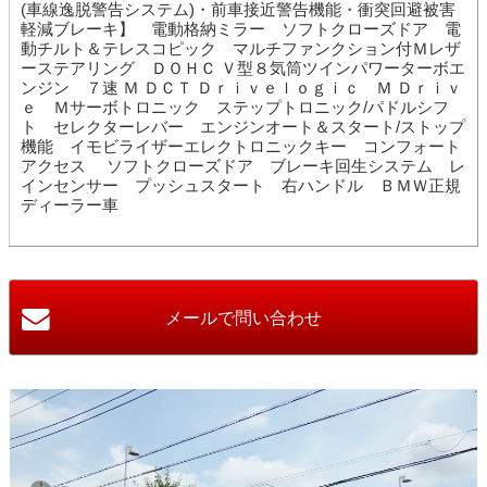
(車線逸脱警告システム)・前車接近警告機能・衝突回避被害
軽減ブレーキ】 電動格納ミラー ソフトクローズドア 電
動チルト＆テレスコピック マルチファンクション付Ｍレザ
ーステアリング ＤＯＨＣ Ｖ型８気筒ツインパワーターボエ
ンジン ７速 Ｍ ＤＣＴ Ｄｒｉｖｅｌｏｇｉｃ Ｍ Ｄｒｉｖ
ｅ Ｍサーボトロニック ステップトロニック/パドルシフ
ト セレクターレバー エンジンオート＆スタート/ストップ
機能 イモビライザーエレクトロニックキー コンフォート
アクセス ソフトクローズドア ブレーキ回生システム レ
インセンサー プッシュスタート 右ハンドル ＢＭＷ正規
ディーラー車