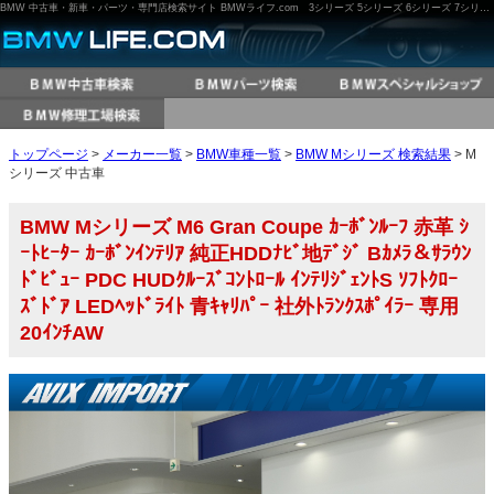
BMW 中古車・新車・パーツ・専門店検索サイト BMWライフ.com 3シリーズ 5シリーズ 6シリーズ 7シリーズ M3 M5 X3 X5 など
トップページ
>
メーカー一覧
>
BMW車種一覧
>
BMW Mシリーズ 検索結果
> M
シリーズ 中古車
BMW Mシリーズ M6 Gran Coupe ｶｰﾎﾞﾝﾙｰﾌ 赤革 ｼ
ｰﾄﾋｰﾀｰ ｶｰﾎﾞﾝｲﾝﾃﾘｱ 純正HDDﾅﾋﾞ地ﾃﾞｼﾞ Bｶﾒﾗ＆ｻﾗｳﾝ
ﾄﾞﾋﾞｭｰ PDC HUDｸﾙｰｽﾞｺﾝﾄﾛｰﾙ ｲﾝﾃﾘｼﾞｪﾝﾄS ｿﾌﾄｸﾛｰ
ｽﾞﾄﾞｱ LEDﾍｯﾄﾞﾗｲﾄ 青ｷｬﾘﾊﾟｰ 社外ﾄﾗﾝｸｽﾎﾟｲﾗｰ 専用
20ｲﾝﾁAW