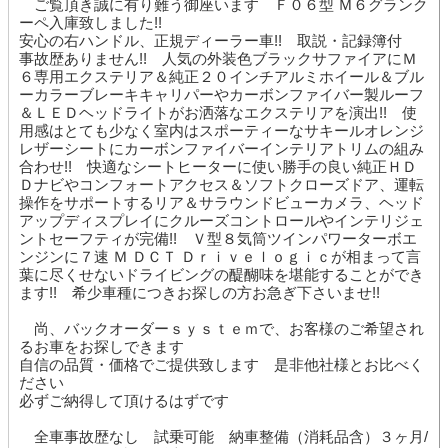
ご覧頂き誠に有り難う御座います Ｆ０６型 Ｍ６グランク
ーペ入庫致しました!!
安心の右ハンドル、正規ディーラー車!! 取説・記録簿付
事故歴ありません!! 人気の外装色ブラックサファイアにＭ
６専用エクステリア＆純正２０インチアルミホイール＆ブル
ーカラーブレーキキャリパーやカーボンファイバー製ルーフ
＆ＬＥＤヘッドライトがお洒落なエクステリアを演出!! 使
用感はとても少なく室内はスポーティーなサキールオレンジ
レザーシートにカーボンファイバーインテリアトリムの組み
合わせ!! 快適なシートヒーターに使い勝手の良い純正ＨＤ
Ｄナビやコンフォートアクセス＆ソフトクローズドア、運転
操作をサポートするリア＆サラウンドビューカメラ、ヘッド
アップディスプレイにクルーズコントロールやインテリジェ
ントセーフティが完備!! Ｖ型８気筒ツインパワーターボエ
ンジンに７速 Ｍ ＤＣＴ Ｄｒｉｖｅｌｏｇｉｃが相まって言
葉に尽くせないドライビングの醍醐味を堪能することができ
ます!! 希少車種につきお探しの方お急ぎ下さいませ!!
尚、バックオーダーｓｙｓｔｅｍで、お客様のご希望され
るお車をお探しできます
自信の品質・価格でご提供致します 是非他社様とお比べく
ださい
必ずご納得して頂けるはずです
全車事故歴なし 試乗可能 納車整備（消耗品含）３ヶ月/