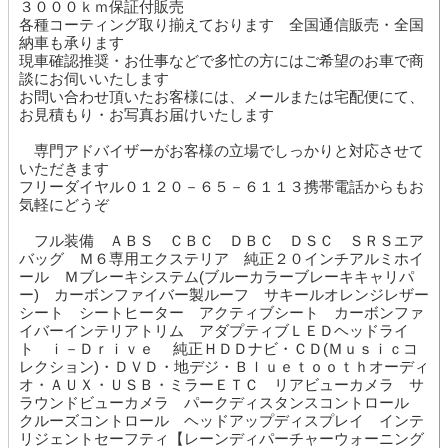
３０００ｋｍ保証付販売
各種コーティング取り揃えております 全国通信販売・全国
納車も承ります
現車確認推奨・お仕事などで多忙の方にはご希望のお車で商
談にお伺いいたします
お問い合わせ頂いたお客様には、メールまたは宅配便にて、
お見積もり・お写真お届けいたします
専門アドバイザーがお客様の立場でしっかりと対応させて
いただきます
フリーダイヤル０１２０－６５－６１１３携帯電話からもお
気軽にどうぞ
フル装備 ＡＢＳ ＣＢＣ ＤＢＣ ＤＳＣ ＳＲＳエア
バッグ Ｍ６専用エクステリア 純正２０インチアルミホイ
ール Ｍブレーキシステム(ブルーカラーブレーキキャリパ
ー) カーボンファイバー製ルーフ サキールオレンジレザー
シート シートヒーター アクティブシート カーボンファ
イバーインテリアトリム アダプティブＬＥＤヘッドライ
ト ｉ－Ｄｒｉｖｅ 純正ＨＤＤナビ・ＣＤ(Ｍｕｓｉｃコ
レクション)・ＤＶＤ・地デジ・Ｂｌｕｅｔｏｏｔｈオーディ
オ・ＡＵＸ・ＵＳＢ・ミラーＥＴＣ リアビューカメラ サ
ラウンドビューカメラ パークディスタンスコントロール
クルーズコントロール ヘッドアップディスプレイ インテ
リジェントセーフティ【レーンディパーチャーウォーニング