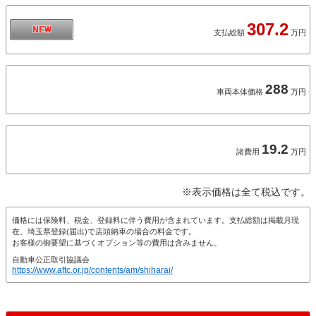
307.2
支払総額
万円
288
車両本体価格
万円
19.2
諸費用
万円
※表示価格は全て税込です。
価格には保険料、税金、登録料に伴う費用が含まれています。支払総額は掲載月現
在、埼玉県登録(届出)で店頭納車の場合の料金です。
お客様の御要望に基づくオプション等の費用は含みません。
自動車公正取引協議会
https://www.aftc.or.jp/contents/am/shiharai/