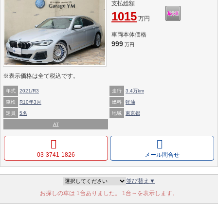
支払総額
1015
万円
車両本体価格
999
万円
※表示価格は全て税込です。
年式
2021/R3
走行
3.4万km
車検
R10年3月
燃料
軽油
定員
5名
地域
東京都
AT
03-3741-1826
メール問合せ
並び替え▼
お探しの車は 1台ありました。 1台～を表示します。