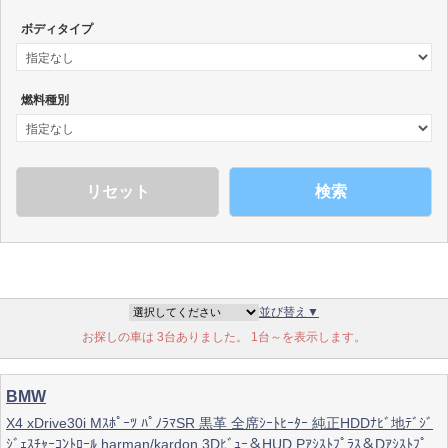
ボディタイプ
燃料種別
検索
並び替え▼
お探しの車は 3台ありました。 1台～を表示します。
BMW
X4 xDrive30i Mｽﾎﾟｰﾂ ﾊﾟﾉﾗﾏSR 黒革 全席ｼｰﾄﾋｰﾀｰ 純正HDDﾅﾋﾞ地ﾃﾞｼﾞ
ｼﾞｪｽﾁｬｰｺﾝﾄﾛｰﾙ harman/kardon 3Dﾋﾞｭｰ＆HUD Pｱｼｽﾄﾌﾟﾗｽ＆Dｱｼｽﾄﾌﾟﾗｽ