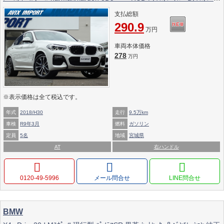
LEDﾍｯﾄﾞﾗｲﾄ 純正OP20ｲﾝﾁAW
支払総額
290.9
万円
車両本体価格
278
万円
※表示価格は全て税込です。
年式
2018/H30
走行
9.5万km
車検
R9年3月
燃料
ガソリン
定員
5名
地域
宮城県
AT
右ハンドル
0120‐49‐5996
メール問合せ
BMW