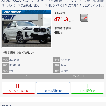
X4 xDrive20d Mｽﾎﾟｰﾂ 現行型 ﾊﾟﾉﾗﾏSR 黒革 ｼｰﾄﾋｰﾀｰ＆ﾍﾞﾝﾁﾚｰｼｮﾝ 純正
ﾅﾋﾞ 地ﾃﾞｼﾞ＆CarPaly 3Dﾋﾞｭｰ＆HUD Pｱｼｽﾄ＆Dｱｼｽﾄﾌﾟﾛ LEDﾍｯﾄﾞﾗｲﾄ
電動Rｹﾞｰﾄ 専用ｻｽﾍﾟﾝｼｮﾝ 純正OP20ｲﾝﾁAW
支払総額
471.3
万円
車両本体価格
458
万円
※表示価格は全て税込です。
年式
2021/R3
走行
4.4万km
車検
R10年1月
燃料
軽油
定員
5名
地域
宮城県
AT
右ハンドル
0120‐49‐5996
メール問合せ