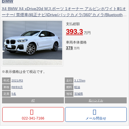
BMW
X4 BMW X4 xDrive20d Mスポーツ 1オーナー アルピンホワイトⅢ1オ
ーナー/ 禁煙車/純正ナビ/iDrive/バックカメラ/360°カメラ/Bluetooth/
フルセグTV/AppleCarPlay/LEDヘッドライト/パワーバックドア/パノ
支払総額
ラマサンルーフ/パワーシート/シートヒーター/3ゾーンAC/クルーズコ
393.3
ントロール/スマートキー/ETC
万円
車両本体価格
378
万円
※表示価格は全て税込です。
年式
2021/R3
走行
3.1万km
車検
R8年8月
燃料
軽油
定員
5名
地域
宮城県
AT
右ハンドル
022-341-7166
メール問合せ