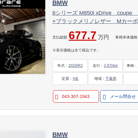
BMW
8シリーズ M850i xDrive co
×ブラックメリノレザー Mカー
HUD 20インチアルミホイール
677.7
万円
ートベンチレーション ドライビ
支払総額
車両本体価格
※表示価格は全て税込です。
年式
：
2020/R2
走行
：
2.9万km
車検
：
定員
：
4名
地域
：
千葉県
043-307-1563
メール問合せ
BMW