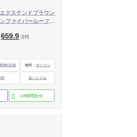
upe エクステンドブラウン
ボンファイバールーフ
 ハーマンカードン シ
659.9
ングアシストプロ
万円
R9年10月
燃料
：
ガソリン
AT
右ハンドル