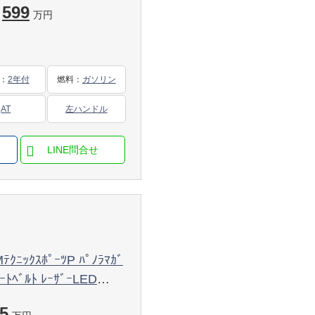
599
万円
：
2年付
燃料
：
ガソリン
AT
左ハンドル
ﾃｸﾆｯｸｽﾎﾟｰﾂP ﾊﾟﾉﾗﾏｶﾞ
ｰﾄﾍﾞﾙﾄ ﾚｰｻﾞｰLED
付黒革 ﾊｰﾏﾝｶｰﾄﾞﾝ ﾋﾟｱ
5