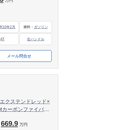
ｽﾁｬｰC対応 2年保証
万円
R10年2月
燃料
：
ガソリン
AT
右ハンドル
メール問合せ
upe エクステンドレッド×
Mカーボンファイバー
 HUD 20インチア
669.9
サウンド
万円