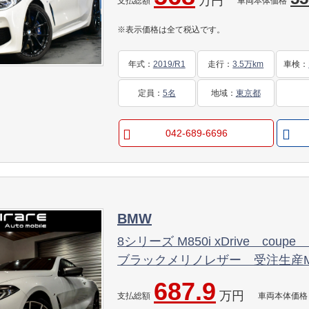
万円
ﾉﾌﾞﾗｯｸｲﾝﾃﾘｱ ﾗｲﾌﾞｺｯｸﾋﾟｯﾄ ｼﾞｪ
支払総額
車両本体価格
※表示価格は全て税込です。
年式
：
2019/R1
走行
：
3.5万km
車検
：
定員
：
5名
地域
：
東京都
042-689-6696
BMW
8シリーズ M850i xDrive co
ブラックメリノレザー 受注生産
ルーフ カーボンリップスポイラー
687.9
万円
ルミホイール ハーマンカードン
支払総額
車両本体価格