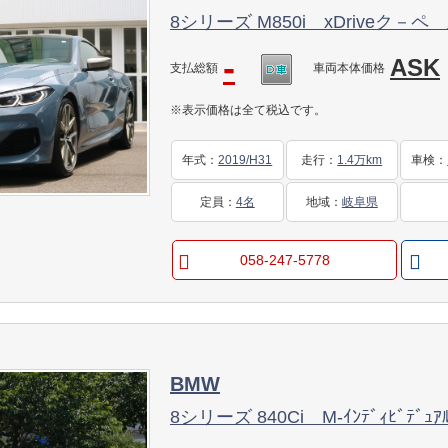
8シリーズ M850i xDriveク
-
ASK
支払総額
車両本体価格
※表示価格は全て税込です。
年式
：
2019/H31
走行
：
1.4万km
車検
：
定員
：
4名
地域
：
岐阜県
058-247-5778
BMW
8シリーズ 840Ci M-ｲﾝﾃﾞｨﾋﾞﾃﾞｭｱ