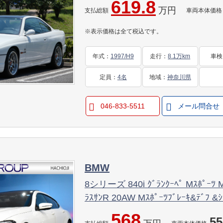
619.8
万円
支払総額
車両本体価格
※表示価格は全て税込です。
年式
：
1997/H9
走行
：
8.1万km
車検
定員
：
4名
地域
：
神奈川県
046-833-5511
メール問合せ
BMW
8シリーズ 840i ｸﾞﾗﾝｸｰﾍﾟ Mｽﾎﾟｰﾂ M
ﾗｽｻﾝR 20AW Mｽﾎﾟｰﾂﾌﾞﾚｰｷ&ﾃﾞﾌ &ｼ
ACC HUD 前席ﾍﾞﾝﾁﾚｰｼｮﾝ 全席ﾋｰﾀｰ
568
55