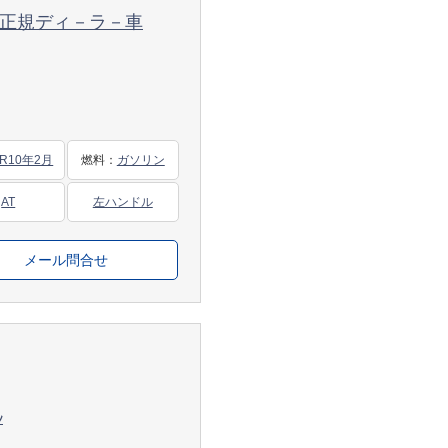
－ペ 正規ディ－ラ－車
R10年2月
燃料
：
ガソリン
AT
左ハンドル
メール問合せ
ﾙ